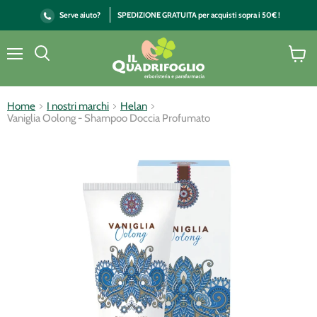
Serve aiuto?
SPEDIZIONE GRATUITA per acquisti sopra i 50€ !
Menu
Vai
Cerca
al
carrell
Home
I nostri marchi
Helan
Vaniglia Oolong - Shampoo Doccia Profumato