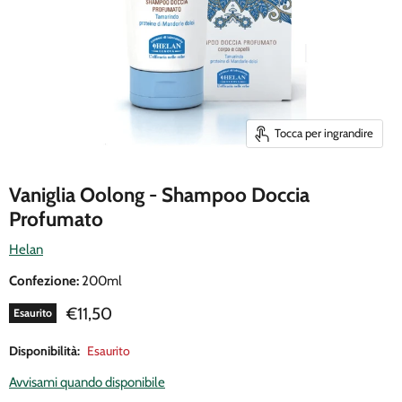
Tocca per ingrandire
Vaniglia Oolong - Shampoo Doccia
Profumato
Helan
Confezione:
200ml
Prezzo attuale
€11,50
Esaurito
Disponibilità:
Esaurito
Avvisami quando disponibile