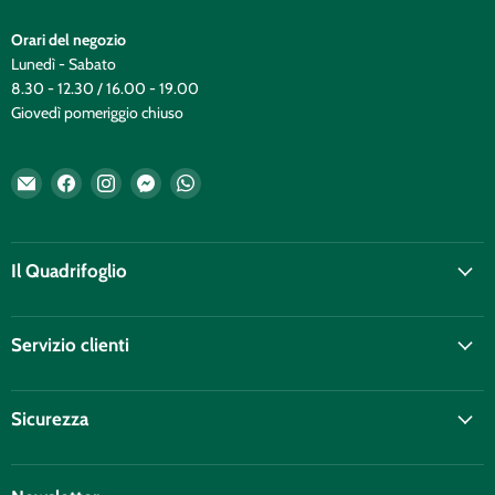
Orari del negozio
Lunedì - Sabato
8.30 - 12.30 / 16.00 - 19.00
Giovedì pomeriggio chiuso
Email
Trovaci
Trovaci
Trovaci
Trovaci
Il
su
su
su
su
Quadrifoglio
Facebook
Instagram
Messenger
WhatsApp
Il Quadrifoglio
Servizio clienti
Sicurezza